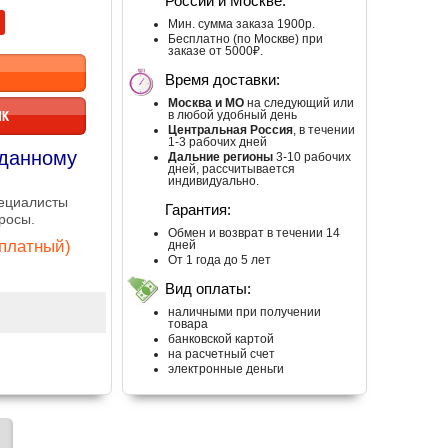
России и Москве:
Мин. сумма заказа 1900р.
Бесплатно (по Москве) при
заказе от 5000₽.
Время доставки:
Москва и МО
на следующий или
ИК
в любой удобный день
Центральная Россия
, в течении
1-3 рабочих дней
 данному
Дальние регионы
3-10 рабочих
дней, рассчитывается
индивидуально.
пециалисты
Гарантия:
росы.
Обмен и возврат в течении 14
сплатный)
дней
От 1 года до 5 лет
Вид оплаты:
наличными при получении
товара
банковской картой
на расчетный счет
электронные деньги