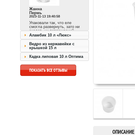
Жанна
Пермь
2023-11-13 19:40:58
Упаковали так, что еле
смогла развернуть, зато ни
сколов, ни повреждений.
Сразу видно,
Аламбик 10 л «Люкс»
ответственный продавец и
доставка быстрая.
Ведро из нержавейки с
крышкой 15 л
перейти к товару >>
Кадка липовая 10 л Оптима
ПОКАЗАТЬ ВСЕ ОТЗЫВЫ
ОПИСАНИЕ