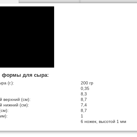
 формы для сыра:
а (г.):
200 гр
0,35
8,3
 верхний (см):
8,7
 нижний (см):
7,4
см):
8,7
мм):
1
6 ножек, высотой 1 мм