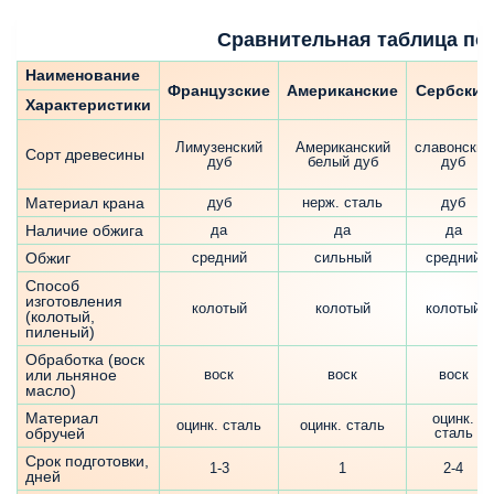
Сравнительная таблица по 
Наименование
Французские
Американские
Сербские
Характеристики
Лимузенский
Американский
славонский
Сорт древесины
дуб
белый дуб
дуб
Материал крана
дуб
нерж. сталь
дуб
Наличие обжига
да
да
да
Обжиг
средний
сильный
средний
Способ
изготовления
колотый
колотый
колотый
(колотый,
пиленый)
Обработка (воск
или льняное
воск
воск
воск
масло)
Материал
оцинк.
оцинк. сталь
оцинк. сталь
обручей
сталь
Срок подготовки,
1-3
1
2-4
дней