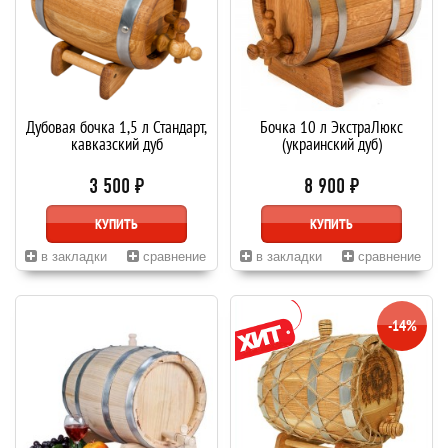
Дубовая бочка 1,5 л Стандарт,
Бочка 10 л ЭкстраЛюкс
кавказский дуб
(украинский дуб)
3 500 ₽
8 900 ₽
КУПИТЬ
КУПИТЬ
в закладки
сравнение
в закладки
сравнение
-14%