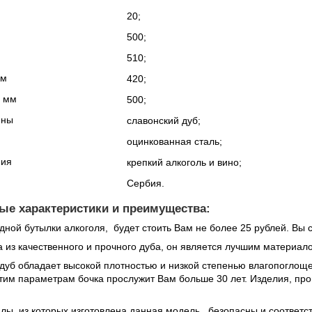
20;
500;
510;
мм
420;
, мм
500;
ины
славонский дуб;
й
оцинкованная сталь;
ния
крепкий алкоголь и вино;
Сербия.
е характеристики и преимущества:
дной бутылки алкоголя, будет стоить Вам не более 25 рублей. Вы 
 из качественного и прочного дуба, он является лучшим материало
дуб обладает высокой плотностью и низкой степенью влагопоглощен
тим параметрам бочка прослужит Вам больше 30 лет. Изделия, про
лы, из которых изготовлена данная модель, безопасны и соответс