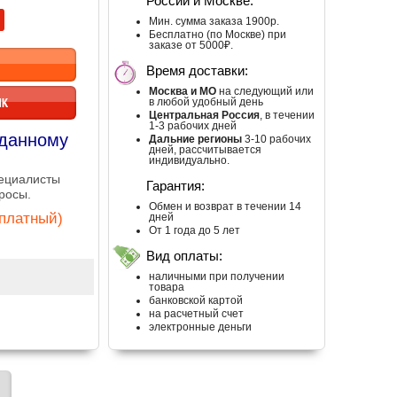
России и Москве:
Мин. сумма заказа 1900р.
Бесплатно (по Москве) при
заказе от 5000₽.
Время доставки:
Москва и МО
на следующий или
ИК
в любой удобный день
Центральная Россия
, в течении
1-3 рабочих дней
 данному
Дальние регионы
3-10 рабочих
дней, рассчитывается
индивидуально.
пециалисты
Гарантия:
росы.
Обмен и возврат в течении 14
сплатный)
дней
От 1 года до 5 лет
Вид оплаты:
наличными при получении
товара
банковской картой
на расчетный счет
электронные деньги