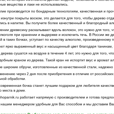
чные вещества и лаки не использовались.
лие производится по бондарным технологиям, качественная и проч
 изнутри покрыты воском, это делается для того, чтобы дерево от
ись в напитке. Вы получите более качественный и благородный алк
лении древесину раскалывают вдоль волокон, это нужно для того, 
лкоголя при хранении и выдержке и исключить течь. В России же д
 в таких бочках, уступает по качеству алкоголю, произведенному 
ют ярко выраженный вкус и насыщенный цвет благодаря танинам, 
 дерева сушатся на воздухе в течение 4 лет, это нужно для того, что
обным краном из дерева. Такой кран не испортит вкус и аромат ал
е широкие обручи, изготовленные из качественной стали, надежно 
именению через 2 дня после приобретения в отличие от российских
ной обработки.
современная бочка станет лучшим подарком для любителя качеств
о места в доме.
hoparnik.ru работает напрямую с производителем и готова предло
 нашим менеджером удобным для Вас способом и мы доставим Ваш