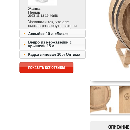
Жанна
Пермь
2023-11-13 19:40:58
Упаковали так, что еле
смогла развернуть, зато ни
сколов, ни повреждений.
Сразу видно,
Аламбик 10 л «Люкс»
ответственный продавец и
доставка быстрая.
Ведро из нержавейки с
крышкой 15 л
перейти к товару >>
Кадка липовая 10 л Оптима
ПОКАЗАТЬ ВСЕ ОТЗЫВЫ
ОПИСАНИЕ