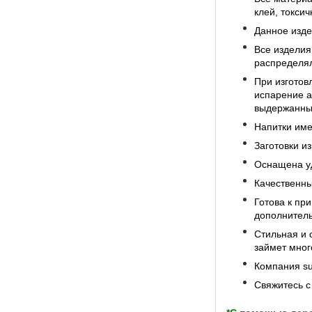
клей, токси
Данное изде
Все изделия
распределял
При изготов
испарение а
выдержанный
Напитки име
Заготовки из
Оснащена уд
Качественны
Готова к пр
дополнитель
Стильная и 
займет мног
Компания su
Свяжитесь с