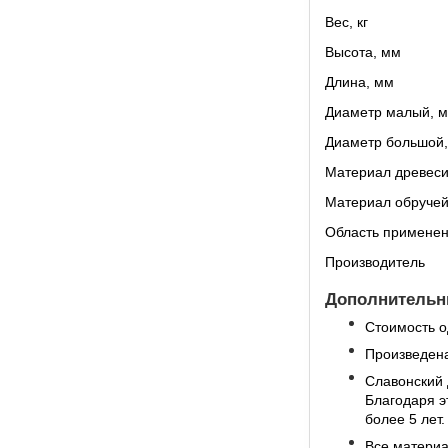
Вес, кг
Высота, мм
Длина, мм
Диаметр малый, 
Диаметр большой
Материал древес
Материал обруче
Область примене
Производитель
Дополнительны
Стоимость о
Произведена
Славонский 
Благодаря э
более 5 лет.
Все материа