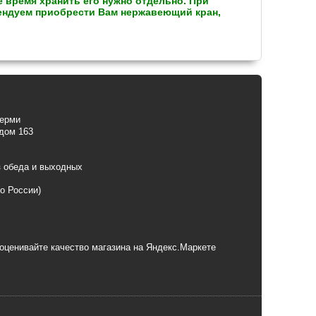
е время хранить его нужно отдельно. При
ендуем приобрести Вам нержавеющий кран,
Перми
 дом 163
з обеда и выходных
по России)