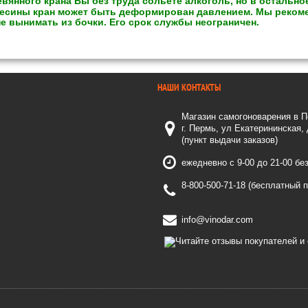
вянного крана Вы без труда сольете алкоголь, но в остально
есины кран может быть деформирован давлением. Мы реком
е вынимать из бочки. Его срок службы неограничен.
НАШИ КОНТАКТЫ
Магазин самогоноварения в 
г. Пермь, ул Екатерининская,
(пункт выдачи заказов)
ежедневно с 9-00 до 21-00 бе
8-800-500-71-18 (бесплатный 
info@vinodar.com