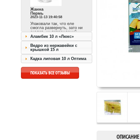
Жанна
Пермь
2023-11-13 19:40:58
Упаковали так, что еле
смогла развернуть, зато ни
сколов, ни повреждений.
Сразу видно,
Аламбик 10 л «Люкс»
ответственный продавец и
доставка быстрая.
Ведро из нержавейки с
крышкой 15 л
перейти к товару >>
Кадка липовая 10 л Оптима
ПОКАЗАТЬ ВСЕ ОТЗЫВЫ
ОПИСАНИЕ