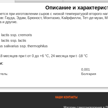
Описание и характерис
ется при изготовлении сыров с низкой температурой второго наг
ов: Гауда, Эдам, Брюност, Монтазио, Кайрфилли, Тет-де-муан, Мо
 и другие.
lactis ssp. cremoris
lactis ssp. lactis
s salivarius ssp. thermophilus
8 месяцев при t от 0 до +6 °C, 24 месяца при t -18 °C
и:
0,001
тель:
Болгария
НАШИ КОНТАКТЫ
Магазин самогоноварения в 