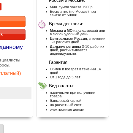
России и Москве:
Мин. сумма заказа 1900р.
Бесплатно (по Москве) при
заказе от 5000₽.
Время доставки:
Москва и МО
на следующий или
ИК
в любой удобный день
Центральная Россия
, в течении
1-3 рабочих дней
 данному
Дальние регионы
3-10 рабочих
дней, рассчитывается
индивидуально.
пециалисты
Гарантия:
росы.
Обмен и возврат в течении 14
сплатный)
дней
От 1 года до 5 лет
Вид оплаты:
наличными при получении
товара
банковской картой
на расчетный счет
электронные деньги