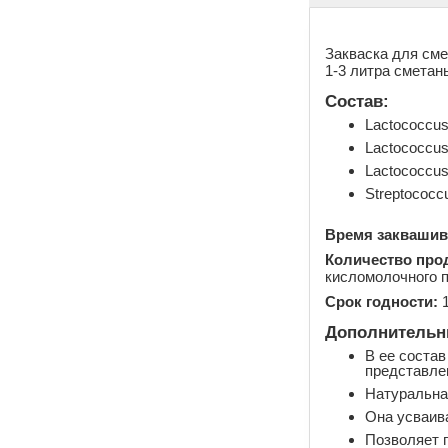
Закваска для сме
1-3 литра сметан
Состав:
Lactococcus 
Lactococcus 
Lactococcus
Streptococc
Время заквашив
Количество прод
кисломолочного п
Срок годности:
1
Дополнительны
В ее состав
представле
Натуральна
Она усваива
Позволяет п