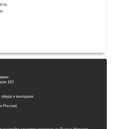
кта.
и.
Перми
 дом 163
з обеда и выходных
по России)