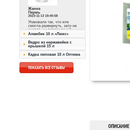
Жанна
Пермь
2023-11-13 19:40:58
Упаковали так, что еле
смогла развернуть, зато ни
сколов, ни повреждений.
Сразу видно,
Аламбик 10 л «Люкс»
ответственный продавец и
доставка быстрая.
Ведро из нержавейки с
крышкой 15 л
перейти к товару >>
Кадка липовая 10 л Оптима
ПОКАЗАТЬ ВСЕ ОТЗЫВЫ
ОПИСАНИЕ