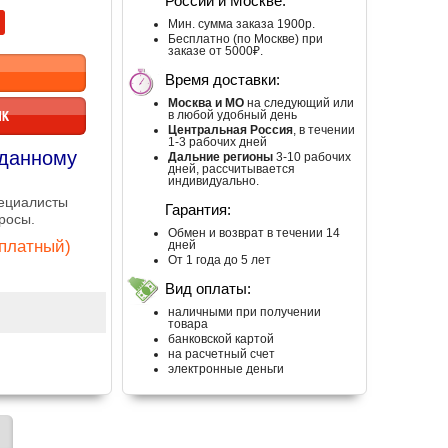
России и Москве:
Мин. сумма заказа 1900р.
Бесплатно (по Москве) при
заказе от 5000₽.
Время доставки:
Москва и МО
на следующий или
ИК
в любой удобный день
Центральная Россия
, в течении
1-3 рабочих дней
 данному
Дальние регионы
3-10 рабочих
дней, рассчитывается
индивидуально.
пециалисты
Гарантия:
росы.
Обмен и возврат в течении 14
сплатный)
дней
От 1 года до 5 лет
Вид оплаты:
наличными при получении
товара
банковской картой
на расчетный счет
электронные деньги