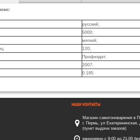
локо:
русский;
5000;
мягкий;
иц
120;
Профиздат;
2007;
0.185.
НАШИ КОНТАКТЫ
Магазин самогоноварения в 
г. Пермь, ул Екатерининская,
(пункт выдачи заказов)
ежедневно с 9-00 до 21-00 бе