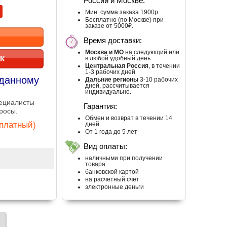
России и Москве:
Мин. сумма заказа 1900р.
Бесплатно (по Москве) при
заказе от 5000₽.
Время доставки:
Москва и МО
на следующий или
ИК
в любой удобный день
Центральная Россия
, в течении
1-3 рабочих дней
 данному
Дальние регионы
3-10 рабочих
дней, рассчитывается
индивидуально.
пециалисты
Гарантия:
росы.
Обмен и возврат в течении 14
сплатный)
дней
От 1 года до 5 лет
Вид оплаты:
наличными при получении
товара
банковской картой
на расчетный счет
электронные деньги