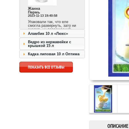
Жанна
Пермь
2023-11-13 19:40:58
Упаковали так, что еле
смогла развернуть, зато ни
сколов, ни повреждений.
Сразу видно,
Аламбик 10 л «Люкс»
ответственный продавец и
доставка быстрая.
Ведро из нержавейки с
крышкой 15 л
перейти к товару >>
Кадка липовая 10 л Оптима
ПОКАЗАТЬ ВСЕ ОТЗЫВЫ
ОПИСАНИЕ