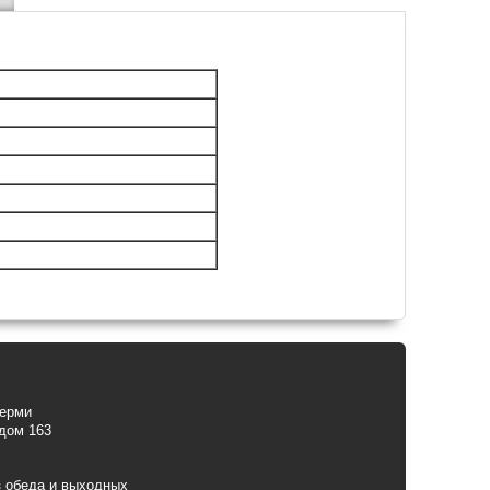
Перми
 дом 163
з обеда и выходных