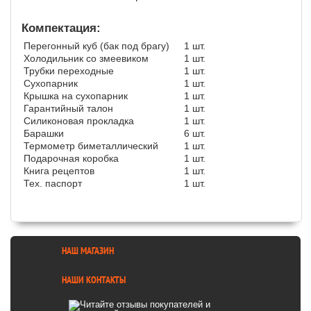
Компектация:
Перегонный куб (бак под брагу)
1 шт.
Холодильник со змеевиком
1 шт.
Трубки переходные
1 шт.
Сухопарник
1 шт.
Крышка на сухопарник
1 шт.
Гарантийный талон
1 шт.
Силиконовая прокладка
1 шт.
Барашки
6 шт.
Термометр биметаллический
1 шт.
Подарочная коробка
1 шт.
Книга рецептов
1 шт.
Тех. паспорт
1 шт.
НАШ МАГАЗИН
НАШИ КОНТАКТЫ