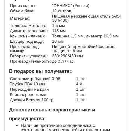
Производство:
"ФЕНИКС" (Россия)
Объем бака:
12 литров
Пищевая нержавеющая сталь (AISI
Материал:
304/430)
Толщина металла:
1,5 мм
Диаметр горловины:
115 мм
Крышка (Фланец):
Толщина 1,5 мм, диаметр 16,9 мм
Штуцер под воду:
10 мм
Прокладка под
Пищевой термостойкий силикон,
крышку:
толщина - 5 мм
Габариты упаковки:
330*290*430 мм
Производительность:
до 3 л / час
В подарок вы получаете::
Спиртометр бытовой 0-96
1 шт
Трубка ПВХ 10 мм
4 м
Переходник на кран
1 шт
Книга с рецептами
1 шт
Дрожжи Бекмая,100 гр
1 шт
Дополнительные характеристики и
преимущества:
Наличие проточного холодильника с
изготовленным из нержавейки стандартным