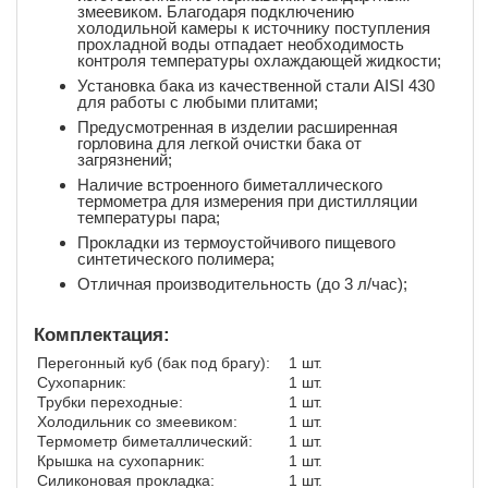
змеевиком. Благодаря подключению
холодильной камеры к источнику поступления
прохладной воды отпадает необходимость
контроля температуры охлаждающей жидкости;
Установка бака из качественной стали AISI 430
для работы с любыми плитами;
Предусмотренная в изделии расширенная
горловина для легкой очистки бака от
загрязнений;
Наличие встроенного биметаллического
термометра для измерения при дистилляции
температуры пара;
Прокладки из термоустойчивого пищевого
синтетического полимера;
Отличная производительность (до 3 л/час);
Комплектация:
Перегонный куб (бак под брагу):
1 шт.
Сухопарник:
1 шт.
Трубки переходные:
1 шт.
Холодильник со змеевиком:
1 шт.
Термометр биметаллический:
1 шт.
Крышка на сухопарник:
1 шт.
Силиконовая прокладка:
1 шт.