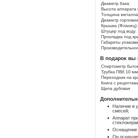
Диаметр бака:
Высота аппарата 
Толщина металла
Диаметр горловин
Крышка (Фланец):
Штуцер под воду:
Прокладка под кр
Габариты упаковк
Производительнос
В подарок вы 
Спиртометр бытов
Трубка ПВХ 10 мм
Переходник на кр
Книга с рецептам
Щепа дубовая
Дополнительны
Наличие в 
смесей;
Аппарат пр
стеклокера
Оснащение а
Он оснащае