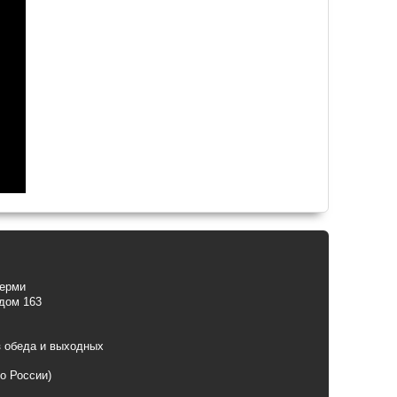
Перми
 дом 163
з обеда и выходных
по России)