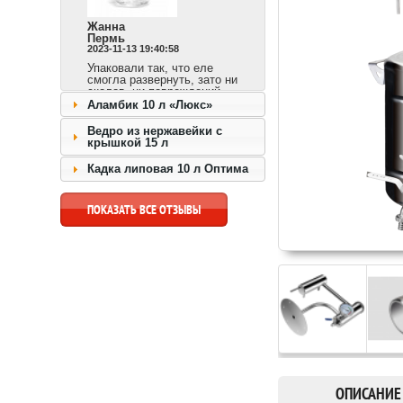
Жанна
Пермь
2023-11-13 19:40:58
Упаковали так, что еле
смогла развернуть, зато ни
сколов, ни повреждений.
Сразу видно,
Аламбик 10 л «Люкс»
ответственный продавец и
доставка быстрая.
Ведро из нержавейки с
крышкой 15 л
перейти к товару >>
Кадка липовая 10 л Оптима
ПОКАЗАТЬ ВСЕ ОТЗЫВЫ
ОПИСАНИЕ