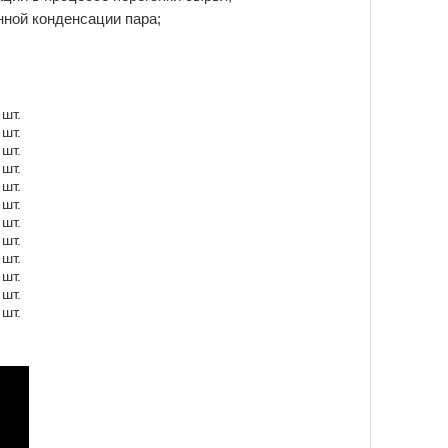
нной конденсации пара;
 шт.
 шт.
 шт.
 шт.
 шт.
 шт.
 шт.
 шт.
 шт.
 шт.
 шт.
 шт.