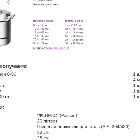
получаете:
ой 0-96
1 ш
4 м
ан
1 ш
и
1 ш
0 гр
1 ш
и:
"ФЕНИКС" (Россия)
20 литров
Пищевая нержавеющая сталь (AISI 304/430)
58 см
28 см