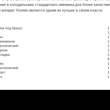
ние в холодильнике стандартного змеевика для более качестве
 аппарат Хозяин является одним из лучших в своем классе;
:
ак под брагу):
1
1
е:
1
меевиком:
1
аллический:
1
рник:
1
ладка:
1
6
ка:
1
аллический:
1
орт:
1
он
1