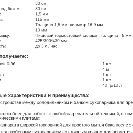
30 см
над баком:
30 см
:
1,5 мм
ы:
115 мм
Толщина 1,5 мм, диаметр 16,9 мм
10 мм
ышку:
Пищевой термостойкий силикон, толщина - 5 мм
и:
425*300*430 мм
ть:
до 3 л / час
получаете::
ой 0-96
1 шт
4 м
ан
1 шт
и
1 шт
40 гр/10 л
е характеристики и преимущества:
устройстве между холодильником и бачком сухопарника для пр
испособлен для работы с любой нагревательной техникой, в том
мическими плитами;
ппарата широкой горловиной для простого мытья бака после эк
тся разборным сухопарником со сливным краном для ароматиза