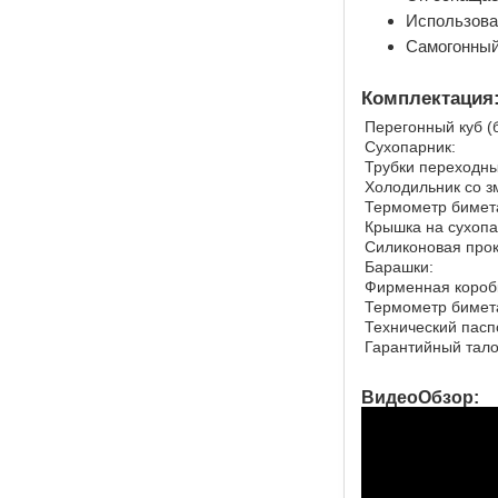
Использова
Самогонный
Комплектация
Перегонный куб (б
Сухопарник:
Трубки переходны
Холодильник со з
Термометр бимет
Крышка на сухопа
Силиконовая прок
Барашки:
Фирменная короб
Термометр бимет
Технический пасп
Гарантийный тал
ВидеоОбзор: