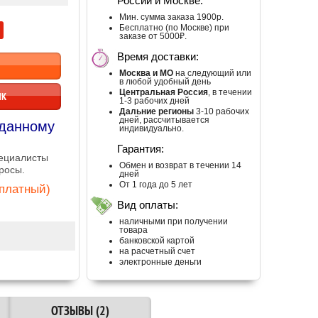
России и Москве:
Мин. сумма заказа 1900р.
Бесплатно (по Москве) при
заказе от 5000₽.
Время доставки:
Москва и МО
на следующий или
в любой удобный день
Центральная Россия
, в течении
ИК
1-3 рабочих дней
Дальние регионы
3-10 рабочих
дней, рассчитывается
 данному
индивидуально.
Гарантия:
пециалисты
Обмен и возврат в течении 14
росы.
дней
От 1 года до 5 лет
сплатный)
Вид оплаты:
наличными при получении
товара
банковской картой
на расчетный счет
электронные деньги
ОТЗЫВЫ (2)