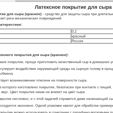
Латексное покрытие для сыра 
тие для сыра (красное)
- средство для защиты сыра при длитель
зит риск механических повреждений.
актеристики:
0,2
красный
Россия
ексного покрытия для сыра (красное):
акое покрытие, проще приготовить качественный сыр в домашних у
гулирует воздействие окружающей среды на сырную голову в про
ообмена.
твует возникновению плесени на поверхности сыра.
з которого изготовлено покрытие, безопасен при контакте с пищей,
 вкус. Цвет покрытия никак не влияет на цвет сыра.
крытие несложно, и с этой задачей справится даже начинающий с
сходуется экономно. Одной упаковки хватит для обработки пример
окрытие можно использовать в сочетании с парафино-восковыми п