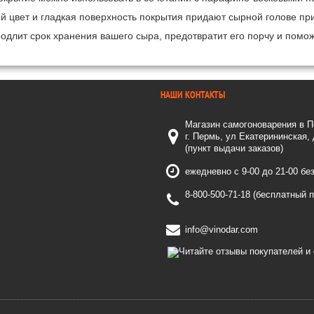
 цвет и гладкая поверхность покрытия придают сырной голове при
одлит срок хранения вашего сыра, предотвратит его порчу и помо
НАШИ КОНТАКТЫ
Магазин самогоноварения в 
г. Пермь, ул Екатерининская,
(пункт выдачи заказов)
ежедневно с 9-00 до 21-00 бе
8-800-500-71-18 (бесплатный 
info@vinodar.com