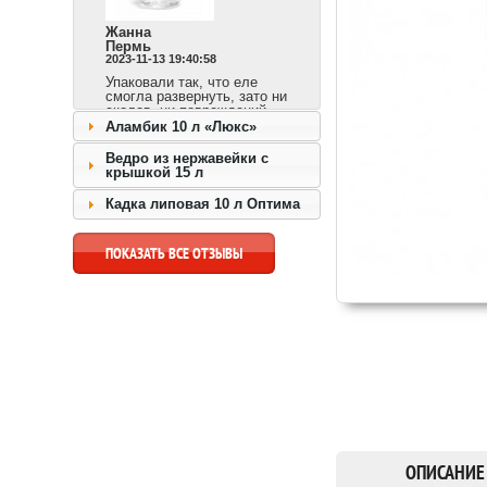
Жанна
Пермь
2023-11-13 19:40:58
Упаковали так, что еле
смогла развернуть, зато ни
сколов, ни повреждений.
Сразу видно,
Аламбик 10 л «Люкс»
ответственный продавец и
доставка быстрая.
Ведро из нержавейки с
крышкой 15 л
перейти к товару >>
Кадка липовая 10 л Оптима
ПОКАЗАТЬ ВСЕ ОТЗЫВЫ
ОПИСАНИЕ