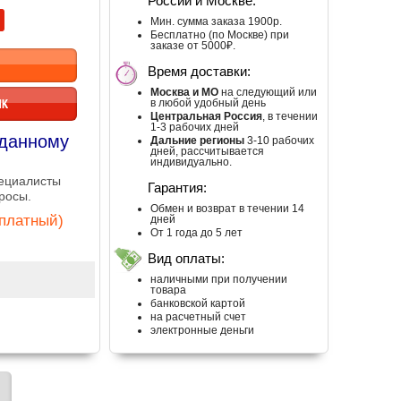
России и Москве:
Мин. сумма заказа 1900р.
Бесплатно (по Москве) при
заказе от 5000₽.
Время доставки:
Москва и МО
на следующий или
ИК
в любой удобный день
Центральная Россия
, в течении
1-3 рабочих дней
 данному
Дальние регионы
3-10 рабочих
дней, рассчитывается
индивидуально.
пециалисты
Гарантия:
росы.
Обмен и возврат в течении 14
сплатный)
дней
От 1 года до 5 лет
Вид оплаты:
наличными при получении
товара
банковской картой
на расчетный счет
электронные деньги