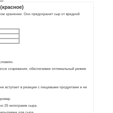
(красное)
ном хранении. Оно предохранит сыр от вредной
словиях.
цессе созревания, обеспечивая оптимальный режим
 не вступает в реакции с пищевыми продуктами и не
ыровар.
но 25 килограмм сыра.
окрытиями для сыра.