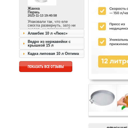
Жанна
Пермь
2023-11-13 19:40:58
Упаковали так, что еле
смогла развернуть, зато ни
сколов, ни повреждений.
Сразу видно,
Аламбик 10 л «Люкс»
ответственный продавец и
доставка быстрая.
Ведро из нержавейки с
крышкой 15 л
перейти к товару >>
Кадка липовая 10 л Оптима
ПОКАЗАТЬ ВСЕ ОТЗЫВЫ