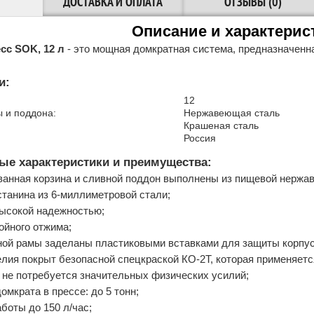
ДОСТАВКА И ОПЛАТА
ОТЗЫВЫ (0)
Описание и характерис
сс SOK, 12 л
- это мощная домкратная система, предназначенна
и:
12
 и поддона:
Нержавеющая сталь
Крашеная сталь
Россия
е характеристики и преимущества:
анная корзина и сливной поддон выполнены из пищевой нержа
станина из 6-миллиметровой стали;
ысокой надежностью;
ойного отжима;
ной рамы заделаны пластиковыми вставками для защиты корпус
елия покрыт безопасной спецкраской КО-2Т, которая применяет
 не потребуется значительных физических усилий;
мкрата в прессе: до 5 тонн;
боты до 150 л/час;