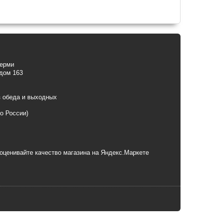
Перми
 дом 163
з обеда и выходных
по России)