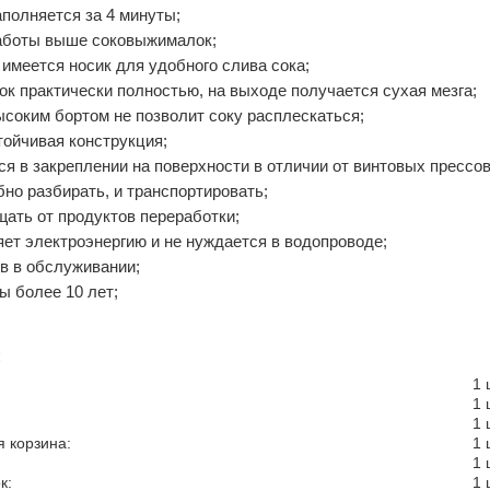
аполняется за 4 минуты;
аботы выше соковыжималок;
имеется носик для удобного слива сока;
к практически полностью, на выходе получается сухая мезга;
ысоким бортом не позволит соку расплескаться;
тойчивая конструкция;
я в закреплении на поверхности в отличии от винтовых прессов
бно разбирать, и транспортировать;
щать от продуктов переработки;
ет электроэнергию и не нуждается в водопроводе;
в в обслуживании;
ы более 10 лет;
:
1 
1 
1 
 корзина:
1 
1 
к:
1 