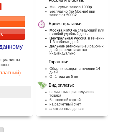
России и Москве:
Мин. сумма заказа 1900р.
Бесплатно (по Москве) при
заказе от 5000₽.
Время доставки:
Москва и МО
на следующий или
ИК
в любой удобный день
Центральная Россия
, в течении
1-3 рабочих дней
 данному
Дальние регионы
3-10 рабочих
дней, рассчитывается
индивидуально.
пециалисты
Гарантия:
росы.
Обмен и возврат в течении 14
сплатный)
дней
От 1 года до 5 лет
Вид оплаты:
наличными при получении
товара
банковской картой
на расчетный счет
электронные деньги