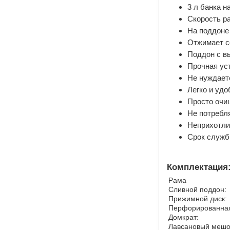
3 л банка н
Скорость р
На поддоне 
Отжимает со
Поддон с в
Прочная ус
Не нуждаетс
Легко и удо
Просто очи
Не потребля
Неприхотли
Срок служб
Комплектация
Рама
Сливной поддон:
Прижимной диск:
Перфорированная
Домкрат:
Лавсановый мешо