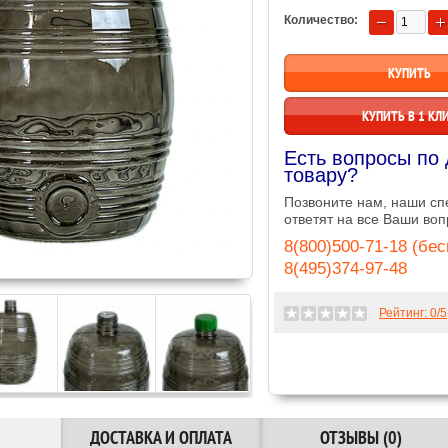
Количество:
КУПИТЬ В 1 КЛ
Есть вопросы по
товару?
Позвоните нам, наши с
ответят на все Ваши воп
8(800)500-71-18 (бе
8(495)374-97-48
Рейтинг:
0
/5
ДОСТАВКА И ОПЛАТА
ОТЗЫВЫ (0)