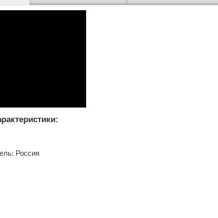
арактеристики:
л
ель: Россия
: