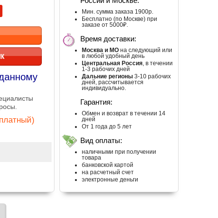
России и Москве:
Мин. сумма заказа 1900р.
Бесплатно (по Москве) при
заказе от 5000₽.
Время доставки:
Москва и МО
на следующий или
ИК
в любой удобный день
Центральная Россия
, в течении
1-3 рабочих дней
 данному
Дальние регионы
3-10 рабочих
дней, рассчитывается
индивидуально.
пециалисты
Гарантия:
росы.
Обмен и возврат в течении 14
сплатный)
дней
От 1 года до 5 лет
Вид оплаты:
наличными при получении
товара
банковской картой
на расчетный счет
электронные деньги