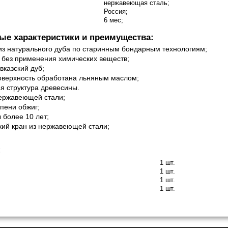
нержавеющая сталь;
Россия;
6 мес;
е характеристики и преимущества:
з натурального дуба по старинным бондарным технологиям;
 без применения химических веществ;
вказский дуб;
оверхность обработана льняным маслом;
я структура древесины.
ержавеющей стали;
пени обжиг;
 более 10 лет;
ий кран из нержавеющей стали;
:
1 шт.
1 шт.
1 шт.
1 шт.