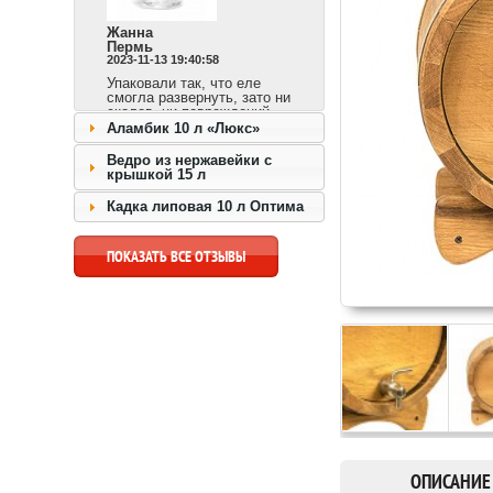
Жанна
Пермь
2023-11-13 19:40:58
Упаковали так, что еле
смогла развернуть, зато ни
сколов, ни повреждений.
Сразу видно,
Аламбик 10 л «Люкс»
ответственный продавец и
доставка быстрая.
Ведро из нержавейки с
крышкой 15 л
перейти к товару >>
Кадка липовая 10 л Оптима
ПОКАЗАТЬ ВСЕ ОТЗЫВЫ
ОПИСАНИЕ