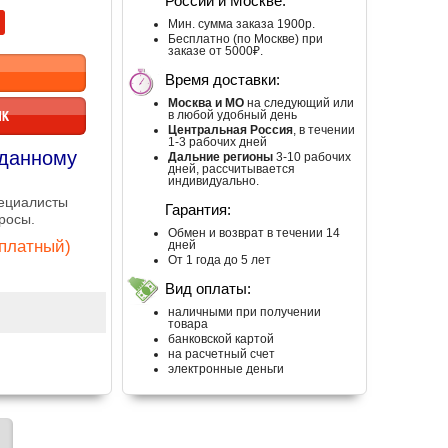
России и Москве:
Мин. сумма заказа 1900р.
Бесплатно (по Москве) при
заказе от 5000₽.
Время доставки:
Москва и МО
на следующий или
ИК
в любой удобный день
Центральная Россия
, в течении
1-3 рабочих дней
 данному
Дальние регионы
3-10 рабочих
дней, рассчитывается
индивидуально.
пециалисты
Гарантия:
росы.
Обмен и возврат в течении 14
сплатный)
дней
От 1 года до 5 лет
Вид оплаты:
наличными при получении
товара
банковской картой
на расчетный счет
электронные деньги