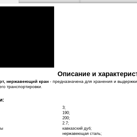
Описание и характерис
арт, нержавеющий кран
- предназначена для хранения и выдержки в
 его транспортировки.
и:
3;
190;
200;
2.7;
ны
кавказский дуб;
нержавеющая сталь;