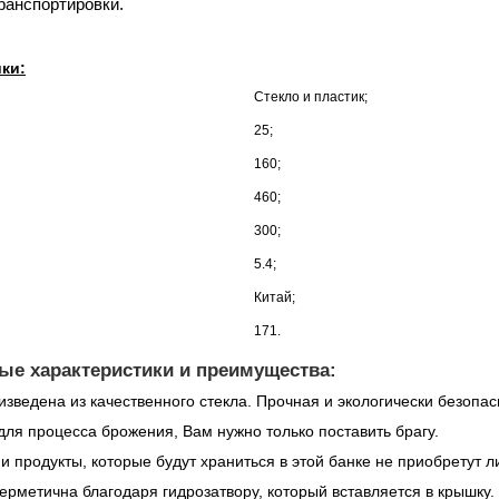
ранспортировки.
ки:
Стекло и пластик;
25;
160;
460;
300;
5.4;
Китай;
171.
е характеристики и преимущества:
изведена из качественного стекла. Прочная и экологически безопас
для процесса брожения, Вам нужно только поставить брагу.
 и продукты, которые будут храниться в этой банке не приобретут л
ерметична благодаря гидрозатвору, который вставляется в крышку.