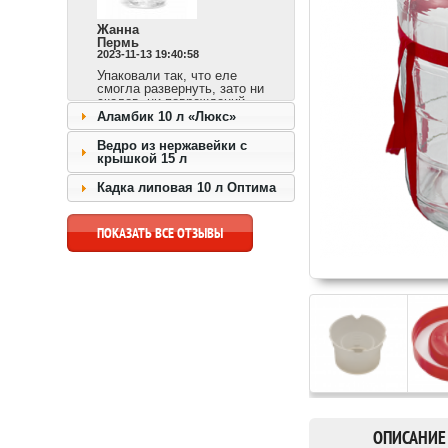
Жанна
Пермь
2023-11-13 19:40:58
Упаковали так, что еле
смогла развернуть, зато ни
сколов, ни повреждений.
Сразу видно,
Аламбик 10 л «Люкс»
ответственный продавец и
доставка быстрая.
Ведро из нержавейки с
крышкой 15 л
перейти к товару >>
Кадка липовая 10 л Оптима
ПОКАЗАТЬ ВСЕ ОТЗЫВЫ
ОПИСАНИЕ