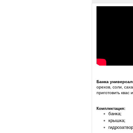
Банка универсал
орехов, соли, сах
приготовить квас 
Комплектация:
банка;
крышка;
гидрозатвор