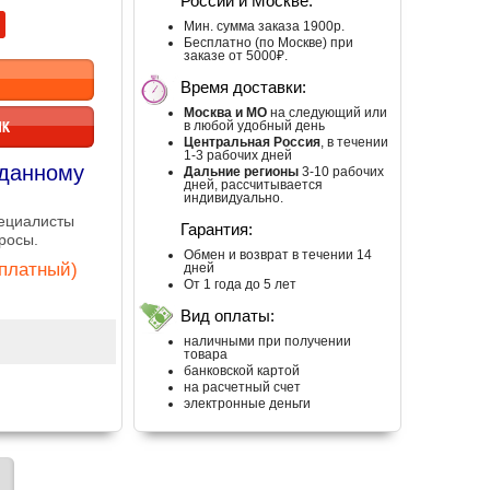
России и Москве:
Мин. сумма заказа 1900р.
Бесплатно (по Москве) при
заказе от 5000₽.
Время доставки:
Москва и МО
на следующий или
ИК
в любой удобный день
Центральная Россия
, в течении
1-3 рабочих дней
 данному
Дальние регионы
3-10 рабочих
дней, рассчитывается
индивидуально.
пециалисты
Гарантия:
росы.
Обмен и возврат в течении 14
сплатный)
дней
От 1 года до 5 лет
Вид оплаты:
наличными при получении
товара
банковской картой
на расчетный счет
электронные деньги