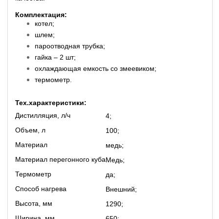
Комплектация:
котел;
шлем;
пароотводная трубка;
гайка – 2 шт;
охлаждающая емкость со змеевиком;
термометр.
Тех.характеристики:
Дистилляция, л/ч
4;
Объем, л
100;
Материал
медь;
Материал перегонного куба
Медь;
Термометр
да;
Способ нагрева
Внешний;
Высота, мм
1290;
Ширина, мм
650;