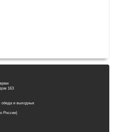
Перми
 дом 163
з обеда и выходных
по России)