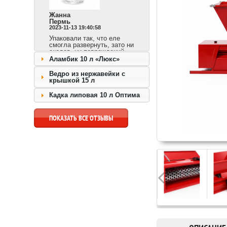
Жанна
Пермь
2023-11-13 19:40:58
Упаковали так, что еле
смогла развернуть, зато ни
сколов, ни повреждений.
Сразу видно,
Аламбик 10 л «Люкс»
ответственный продавец и
доставка быстрая.
Ведро из нержавейки с
крышкой 15 л
перейти к товару >>
Кадка липовая 10 л Оптима
ПОКАЗАТЬ ВСЕ ОТЗЫВЫ