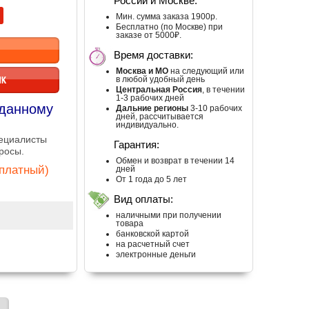
России и Москве:
Мин. сумма заказа 1900р.
Бесплатно (по Москве) при
заказе от 5000₽.
Время доставки:
Москва и МО
на следующий или
ИК
в любой удобный день
Центральная Россия
, в течении
1-3 рабочих дней
 данному
Дальние регионы
3-10 рабочих
дней, рассчитывается
индивидуально.
пециалисты
Гарантия:
росы.
Обмен и возврат в течении 14
сплатный)
дней
От 1 года до 5 лет
Вид оплаты:
наличными при получении
товара
банковской картой
на расчетный счет
электронные деньги