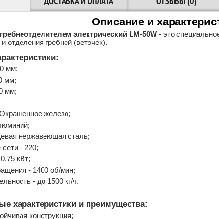
ДОСТАВКА И ОПЛАТА
ОТЗЫВЫ (0)
Описание и характерис
 гребнеотделителем электрический LM-50W
- это специально
 и отделения гребней (веточек).
арактеристики:
0 мм;
0 мм;
0 мм;
 Окрашенное железо;
люминий;
щевая нержавеющая сталь;
сети - 220;
0,75 кВт;
ащения - 1400 об/мин;
льность - до 1500 кг/ч.
е характеристики и преимущества:
ойчивая конструкция;