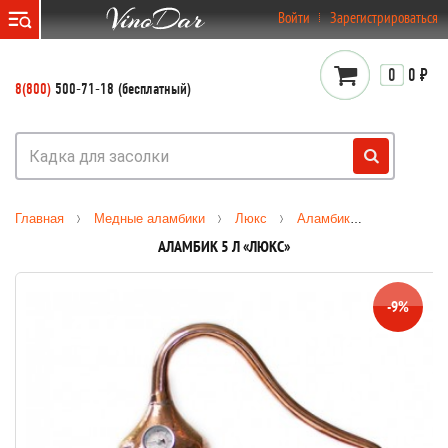
}
Войти
Зарегистрироваться
0
0 ₽
8(800)
500-71-18 (бесплатный)
Главная
Медные аламбики
Люкс
Аламбик 5 л «Люкс»
АЛАМБИК 5 Л «ЛЮКС»
-9%