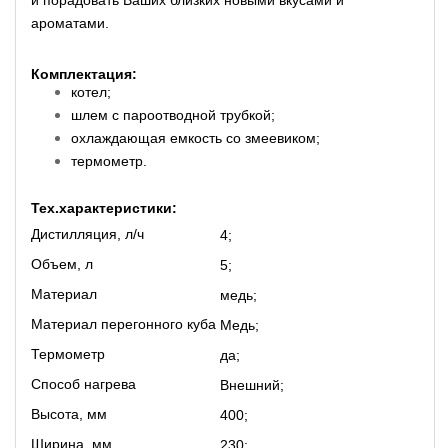
и порадовать Ваших близких новыми вкусами и
ароматами.
Комплектация:
котел;
шлем с пароотводной трубкой;
охлаждающая емкость со змеевиком;
термометр.
Тех.характеристики:
Дистилляция, л/ч
4;
Объем, л
5;
Материал
медь;
Материал перегонного куба
Медь;
Термометр
да;
Способ нагрева
Внешний;
Высота, мм
400;
Ширина, мм
230;