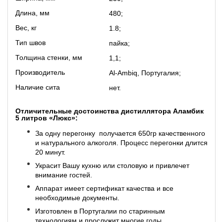
Длина, мм
480;
Вес, кг
1.8;
Тип швов
пайка;
Толщина стенки, мм
1,1;
Производитель
Al-Ambiq, Португалия;
Наличие сита
нет.
Отличительные достоинства дистиллятора Аламбик
5 литров «Люкс»:
За одну перегонку получается 650гр качественного
и натурального алкоголя. Процесс перегонки длится
20 минут.
Украсит Вашу кухню или столовую и привлечет
внимание гостей.
Аппарат имеет сертификат качества и все
необходимые документы.
Изготовлен в Португалии по старинным
технологиям и прослужит многие годы.