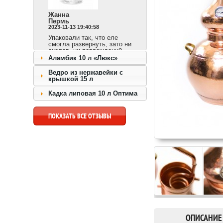
Жанна
Пермь
2023-11-13 19:40:58
Упаковали так, что еле
смогла развернуть, зато ни
сколов, ни повреждений.
Сразу видно,
Аламбик 10 л «Люкс»
ответственный продавец и
доставка быстрая.
Ведро из нержавейки с
крышкой 15 л
перейти к товару >>
Кадка липовая 10 л Оптима
ПОКАЗАТЬ ВСЕ ОТЗЫВЫ
ОПИСАНИЕ