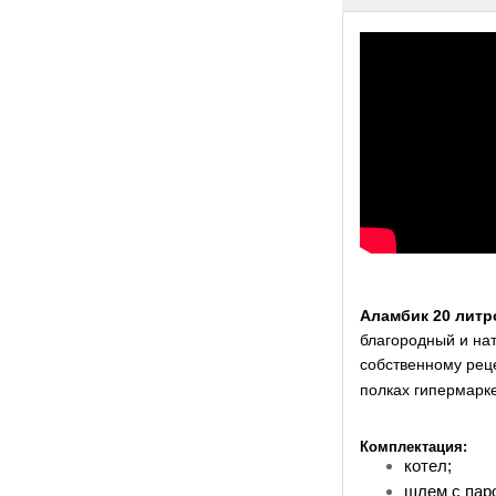
Аламбик 20 литр
благородный и нат
собственному рец
полках гипермарке
Комплектация:
котел;
шлем с пар