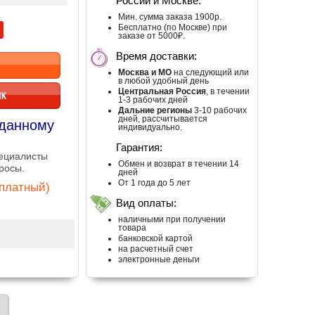
России и Москве:
Мин. сумма заказа 1900р.
Бесплатно (по Москве) при
заказе от 5000₽.
Время доставки:
Москва и МО
на следующий или
в любой удобный день
Центральная Россия
, в течении
ИК
1-3 рабочих дней
Дальние регионы
3-10 рабочих
дней, рассчитывается
 данному
индивидуально.
Гарантия:
пециалисты
Обмен и возврат в течении 14
росы.
дней
От 1 года до 5 лет
сплатный)
Вид оплаты:
наличными при получении
товара
банковской картой
на расчетный счет
электронные деньги