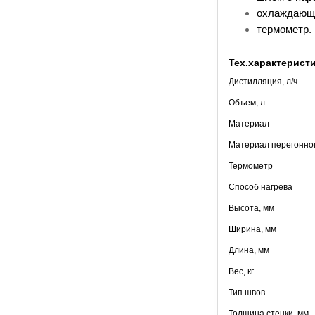
охлаждающа
термометр.
Тех.характеристи
Дистилляция, л/ч
Объем, л
Материал
Материал перегонног
Термометр
Способ нагрева
Высота, мм
Ширина, мм
Длина, мм
Вес, кг
Тип швов
Толщина стенки, мм