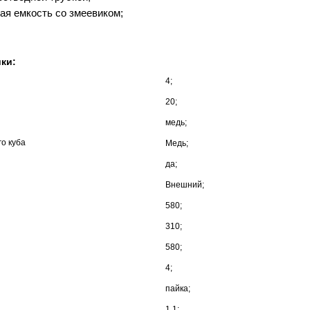
я емкость со змеевиком;
ки:
4;
20;
медь;
о куба
Медь;
да;
Внешний;
580;
310;
580;
4;
пайка;
1,1;