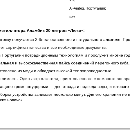
Al-Ambiq, Португалия;
нет.
стиллятора Аламбик 20 литров «Люкс»:
егонку получается 2.6л качественного и натурального алкоголя. Пр
ет сертификат качества и все необходимые документы.
в Португалии потрадиционным технологиям и прослужит многие го
льная и высококачественная пайка соединений перегонного куба.
отовлено из меди и обладает высокой теплопроводностью.
тоимость. Один литр алкоголя, приготовленного с помощью аппара
ащено тремя штуцерами — для отвода и подвода воды, и готового 
сборка устройства занимает несколько минут. Для его хранения не 
аже новичок.